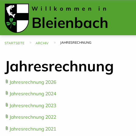
Willkommen in
Bleienbach
JAHRESRECHNUNG
Pfadnavigation
STARTSEITE
ARCHIV
Jahresrechnung
attach_file
Jahresrechnung 2026
attach_file
Jahresrechnung 2024
attach_file
Jahresrechnung 2023
attach_file
Jahresrechnung 2022
attach_file
Jahresrechnung 2021