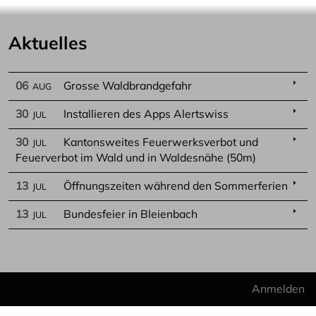
Aktuelles
arrow_right
06
Grosse Waldbrandgefahr
AUG
arrow_right
30
Installieren des Apps Alertswiss
JUL
arrow_right
30
Kantonsweites Feuerwerksverbot und
JUL
Feuerverbot im Wald und in Waldesnähe (50m)
arrow_right
13
Öffnungszeiten während den Sommerferien
JUL
arrow_right
13
Bundesfeier in Bleienbach
JUL
Benu
Anmelden