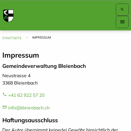
search
Hauptnavigation
menu
Top
Bar
Pfadnavigation
IMPRESSUM
STARTSEITE
Impressum
Gemeindeverwaltung Bleienbach
Neustrasse 4
3368 Bleienbach
+41 62 922 57 20
info@bleienbach.ch
Haftungsausschluss
Der Autor übernimmt keinerlei Gewähr hinsichtlich der