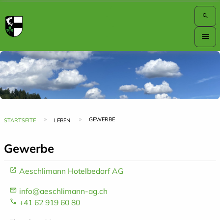
search
Hauptnavigation
menu
Top
Bar
Pfadnavigation
GEWERBE
STARTSEITE
LEBEN
Gewerbe
Aeschlimann Hotelbedarf AG
info@aeschlimann-ag.ch
+41 62 919 60 80