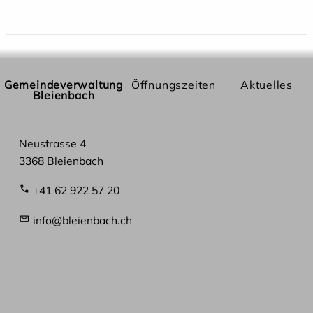
Gemeindeverwaltung
Öffnungszeiten
Aktuelles
Bleienbach
Neustrasse 4
3368 Bleienbach
+41 62 922 57 20
info@bleienbach.ch