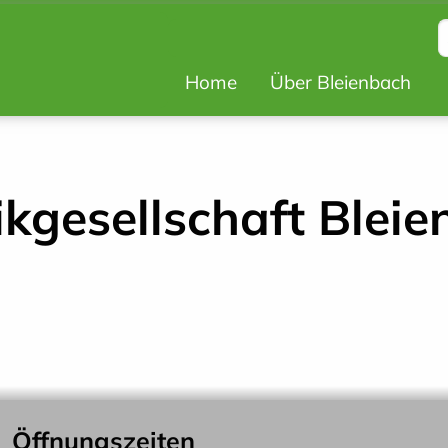
Hauptnavigat
Home
Über Bleienbach
Top
Bar
kgesellschaft Blei
Öffnungszeiten