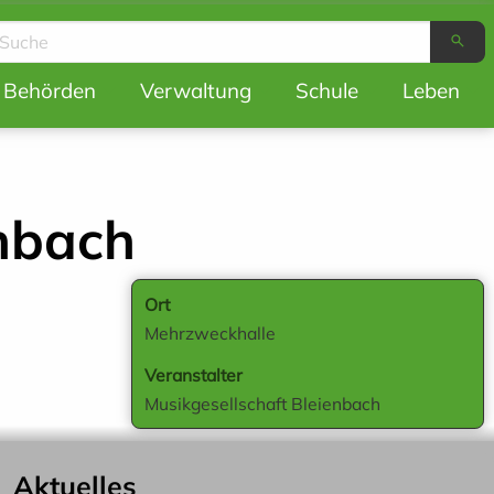
search
ion
Behörden
Verwaltung
Schule
Leben
enbach
Ort
Mehrzweckhalle
Veranstalter
Musikgesellschaft Bleienbach
Aktuelles