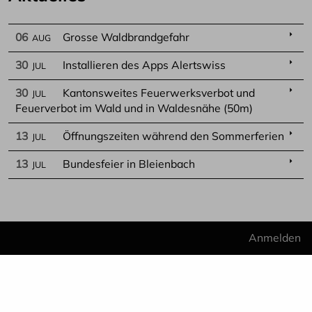
arrow_right
06
Grosse Waldbrandgefahr
AUG
arrow_right
30
Installieren des Apps Alertswiss
JUL
arrow_right
30
Kantonsweites Feuerwerksverbot und
JUL
Feuerverbot im Wald und in Waldesnähe (50m)
arrow_right
13
Öffnungszeiten während den Sommerferien
JUL
arrow_right
13
Bundesfeier in Bleienbach
JUL
Benu
Anmelden