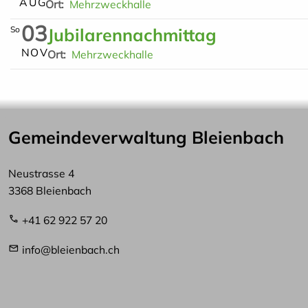
A
U
G
Ort
Mehrzweckhalle
03
So
Jubilarennachmittag
N
O
V
Ort
Mehrzweckhalle
Seitennummerierung
Gemeindeverwaltung Bleienbach
Neustrasse 4
3368 Bleienbach
+41 62 922 57 20
info@bleienbach.ch