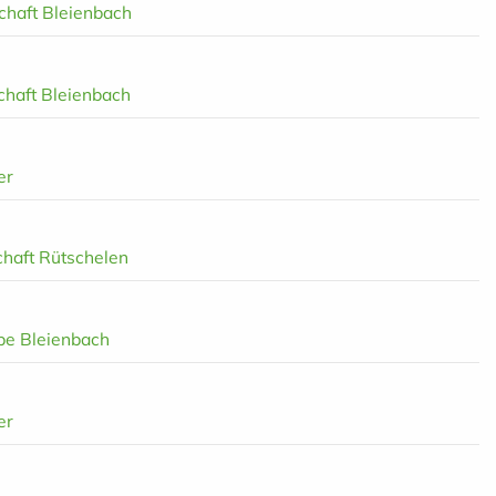
chaft Bleienbach
chaft Bleienbach
er
chaft Rütschelen
pe Bleienbach
er