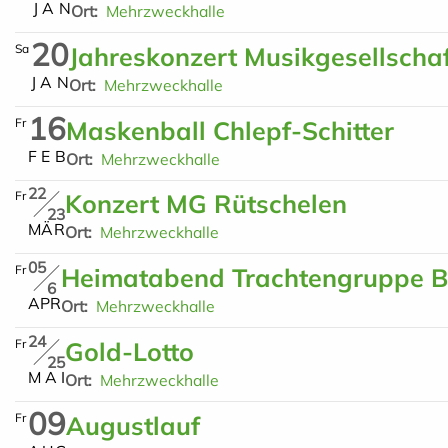
J
A
N
Ort
Mehrzweckhalle
20
Sa
Jahreskonzert Musikgesellscha
J
A
N
Ort
Mehrzweckhalle
16
Fr
Maskenball Chlepf-Schitter
F
E
B
Ort
Mehrzweckhalle
22
Fr
Konzert MG Rütschelen
23
M
Ä
R
Ort
Mehrzweckhalle
05
Fr
Heimatabend Trachtengruppe B
6
A
P
R
Ort
Mehrzweckhalle
24
Fr
Gold-Lotto
25
M
A
I
Ort
Mehrzweckhalle
09
Fr
Augustlauf