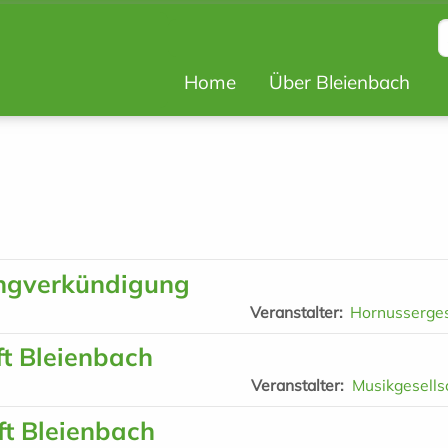
Hauptnavigat
Home
Über Bleienbach
Top
Bar
ngverkündigung
Veranstalter
Hornusserge
ft Bleienbach
Veranstalter
Musikgesells
ft Bleienbach