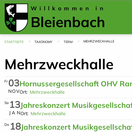
Willkommen in
Bleienbach
MEHRZWECKHALLE
Pfadnavigation
STARTSEITE
TAXONOMY
TERM
Mehrzweckhalle
03
Fr
Hornussergesellschaft OHV Ra
N
O
V
Ort
Mehrzweckhalle
13
Sa
Jahreskonzert Musikgesellscha
J
A
N
Ort
Mehrzweckhalle
18
Do
Jahreskonzert Musikgesellscha