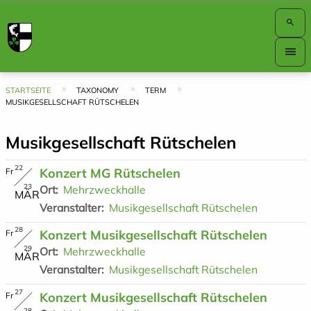
search
Hauptnavigation
menu
Top
Bar
Pfadnavigation
STARTSEITE
TAXONOMY
TERM
MUSIKGESELLSCHAFT RÜTSCHELEN
Musikgesellschaft Rütschelen
22
Konzert MG Rütschelen
Fr
23
Ort
Mehrzweckhalle
M
Ä
R
Veranstalter
Musikgesellschaft Rütschelen
28
Konzert Musikgesellschaft Rütschelen
Fr
29
Ort
Mehrzweckhalle
M
Ä
R
Veranstalter
Musikgesellschaft Rütschelen
27
Konzert Musikgesellschaft Rütschelen
Fr
28