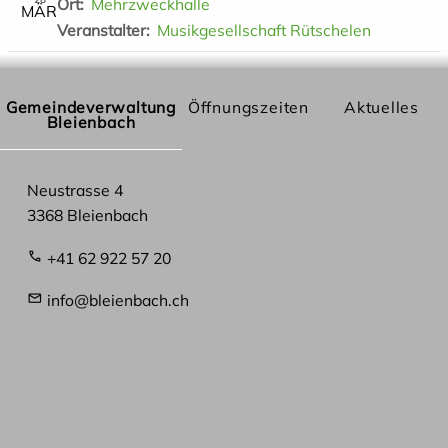
Ort
Mehrzweckhalle
M
Ä
R
Veranstalter
Musikgesellschaft Rütschelen
Gemeindeverwaltung
Öffnungszeiten
Aktuelles
Bleienbach
Neustrasse 4
3368 Bleienbach
+41 62 922 57 20
info@bleienbach.ch