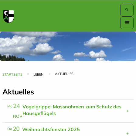
search
Hauptnavigation
menu
Top
Bar
Pfadnavigation
AKTUELLES
STARTSEITE
LEBEN
Aktuelles
24
Vogelgrippe: Massnahmen zum Schutz des
Mo
Hausgeflügels
N
O
V
20
Weihnachtsfenster 2025
Do