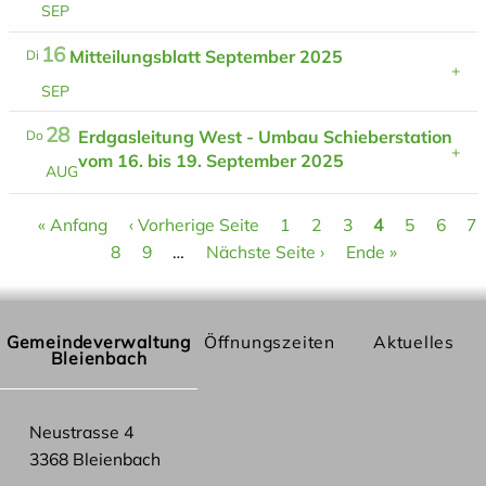
S
E
P
16
Mitteilungsblatt September 2025
Di
S
E
P
28
Erdgasleitung West - Umbau Schieberstation
Do
vom 16. bis 19. September 2025
A
U
G
Seitennummerierung
Erste
« Anfang
Vorherige
‹ Vorherige Seite
Page
1
Page
2
Page
3
Aktuelle
4
Page
5
Page
6
P
7
Seite
Page
8
Seite
Page
9
…
Nächste
Nächste Seite ›
Letzte
Ende »
Seite
Seite
Seite
Gemeindeverwaltung
Öffnungszeiten
Aktuelles
Bleienbach
Neustrasse 4
3368 Bleienbach