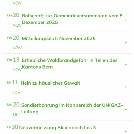
N
O
V
20
Botschaft zur Gemeindeversammlung vom 8.
Do
Dezember 2025
N
O
V
20
Mitteilungsblatt November 2025
Do
N
O
V
13
Erhebliche Waldbrandgefahr in Teilen des
Do
Kantons Bern
N
O
V
11
Nein zu häuslicher Gewalt
Di
N
O
V
20
Sondierbohrung im Nahbereich der UNIGAZ-
Mo
Leitung
O
K
T
30
Neuvermessung Bleienbach Los 3
Di