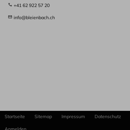
+41 62 922 57 20
info@bleienbach.ch
Startseite
Sitemap
Impressum
Datenschutz
Fußzeile
Benutzermenü
Anmelden