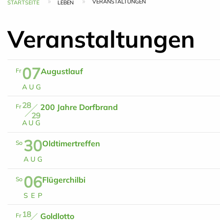
VERANSTALTUNGEN
Pfadnavigation
STARTSEITE
LEBEN
Veranstaltungen
07
Augustlauf
Fr
A
U
G
28
200 Jahre Dorfbrand
Fr
29
A
U
G
30
Oldtimertreffen
So
A
U
G
06
Flügerchilbi
So
S
E
P
18
Goldlotto
Fr