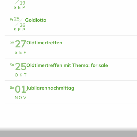
19
S
E
P
25
Goldlotto
Fr
26
S
E
P
27
Oldtimertreffen
So
S
E
P
25
Oldtimertreffen mit Thema; for sale
So
O
K
T
01
Jubilarennachmittag
So
N
O
V